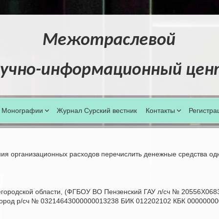
Межотраслевой
учно
-
информационный цен
Монографии
Журнал Сурский вестник
Контакты
Регистра
ия организационных расходов перечислить денежные средства одн
родской области, (ФГБОУ ВО Пензенский ГАУ л/сч № 20556Х06830
город р/сч № 03214643000000013238 БИК 012202102 КБК 000000000